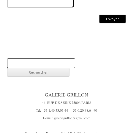
R
e
c
h
e
GALERIE GRILLON
r
44, RUE DE SEINE 75006 PARIS
c
Tel: +33 1.46.33.03.44 - +33 6.20.98.64.90
h
E-mail:
galeriegrillon@gmail.com
e
r