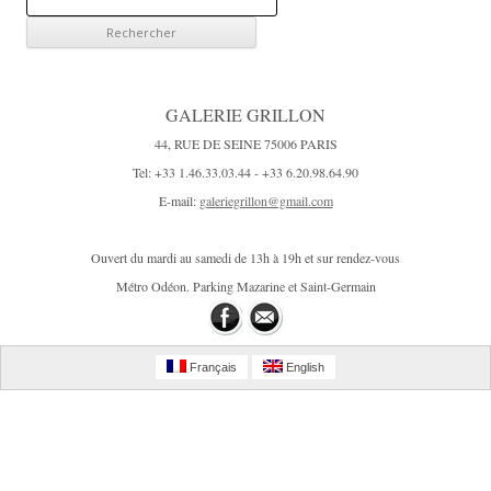
e
c
h
e
GALERIE GRILLON
r
44, RUE DE SEINE 75006 PARIS
c
Tel: +33 1.46.33.03.44 - +33 6.20.98.64.90
h
E-mail:
galeriegrillon@gmail.com
e
r
Ouvert du mardi au samedi de 13h à 19h et sur rendez-vous
:
Métro Odéon. Parking Mazarine et Saint-Germain
Français
English