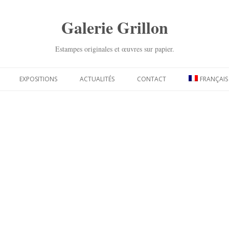
Galerie Grillon
Estampes originales et œuvres sur papier.
Aller
au
EXPOSITIONS
ACTUALITÉS
CONTACT
FRANÇAIS
contenu
principal