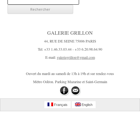
e
c
h
e
GALERIE GRILLON
r
44, RUE DE SEINE 75006 PARIS
c
Tel: +33 1.46.33.03.44 - +33 6.20.98.64.90
h
E-mail:
galeriegrillon@gmail.com
e
r
Ouvert du mardi au samedi de 13h à 19h et sur rendez-vous
:
Métro Odéon. Parking Mazarine et Saint-Germain
Français
English