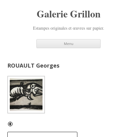
Galerie Grillon
Estampes originales et œuvres sur papier.
Aller
Menu
au
contenu
principal
ROUAULT Georges
R