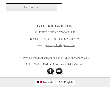
e
c
h
e
GALERIE GRILLON
r
44, RUE DE SEINE 75006 PARIS
c
Tel: +33 1.46.33.03.44 - +33 6.20.98.64.90
h
E-mail:
galeriegrillon@gmail.com
e
r
Ouvert du mardi au samedi de 13h à 19h et sur rendez-vous
:
Métro Odéon. Parking Mazarine et Saint-Germain
Français
English