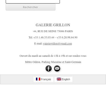
e
c
h
e
GALERIE GRILLON
r
44, RUE DE SEINE 75006 PARIS
c
Tel: +33 1.46.33.03.44 - +33 6.20.98.64.90
h
E-mail:
galeriegrillon@gmail.com
e
r
Ouvert du mardi au samedi de 13h à 19h et sur rendez-vous
:
Métro Odéon. Parking Mazarine et Saint-Germain
Français
English